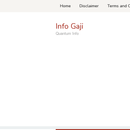
Skip
Home
Disclaimer
Terms and C
to
content
Info Gaji
Quantum Info