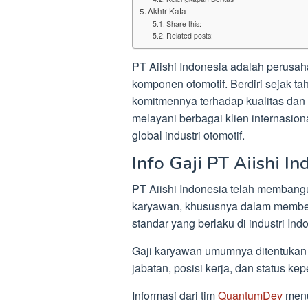
Akhir Kata
Share this:
Related posts:
PT Aiishi Indonesia adalah perusa
komponen otomotif. Berdiri sejak ta
komitmennya terhadap kualitas dan i
melayani berbagai klien internasio
global industri otomotif.
Info Gaji PT Aiishi In
PT Aiishi Indonesia telah membangu
karyawan, khususnya dalam memberi
standar yang berlaku di industri Ind
Gaji karyawan umumnya ditentukan 
jabatan, posisi kerja, dan status ke
Informasi dari tim
QuantumDev
menu