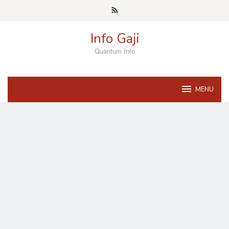
Skip
to
content
Info Gaji
Quantum Info
MENU