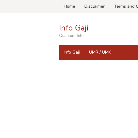
Skip
Home
Disclaimer
Terms and C
to
content
Info Gaji
Quantum Info
Info Gaji
UMR / UMK