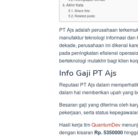
Akhir Kata
Share this:
Related posts:
PT Ajs adalah perusahaan terkemuk
manufaktur teknologi informasi dan
dekade, perusahaan ini dikenal kare
pada peningkatan efisiensi operasi
berteknologi mutakhir bagi klien kor
Info Gaji PT Ajs
Reputasi PT Ajs dalam memperhatik
dalam hal memberikan upah yang be
Besaran gaji yang diterima oleh kar
pekerjaan, serta status kepegawaia
Hasil kerja tim
QuantumDev
menunju
dengan kisaran
Rp. 5350000
hingg