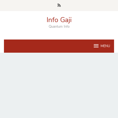
Skip
to
content
Info Gaji
Quantum Info
MENU