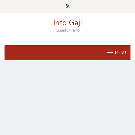
Skip
to
content
Info Gaji
Quantum Info
MENU