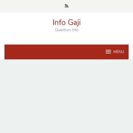
Skip
to
content
Info Gaji
Quantum Info
MENU