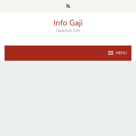
Skip
to
content
Info Gaji
Quantum Info
MENU