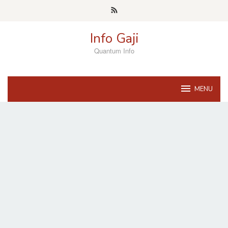
Skip
to
content
Info Gaji
Quantum Info
MENU