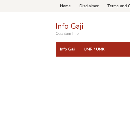
Skip
Home
Disclaimer
Terms and C
to
content
Info Gaji
Quantum Info
Info Gaji
UMR / UMK