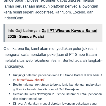
Smoe Batam, proses rekrutmen dapat diakses melalui
laman perusahaan maupun platform penyedia lowongan
kerja resmi seperti Joobstreet, KarirCom, LokerId, dan
IndeedCom.
Info Gaji Lainnya :
Gaji PT Winaros Kawula Bahari
2025 - Semua Posisi
Oleh karena itu, kami akan menyediakan petunjuk resmi
mengenai cara mendaftar pekerjaan di PT Smoe Batam
melalui situs web rekrutmen resmi. Berikut adalah langkah-
langkahnya.
Kunjungi halaman pencarian kerja PT Smoe Batam di link berikut
ini
https://www.loker.id/
.
Begitu halaman rekrutmen terbuka, lanjutkan dengan melakukan
guliran ke bawah dan klik tombol Cari Pekerjaan.
Setelah itu, ketik “lowongan PT Smoe Batam” di kotak pencarian
dan tekan tombol cari.
Di layar Anda akan muncul deretan lowongan pekerjaan yang